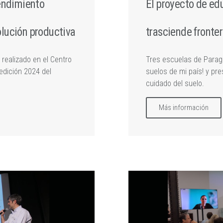
rendimiento
El proyecto de edu
lución productiva
trasciende fronte
realizado en el Centro
Tres escuelas de Paragu
 edición 2024 del
suelos de mi país! y pr
cuidado del suelo.
Más información