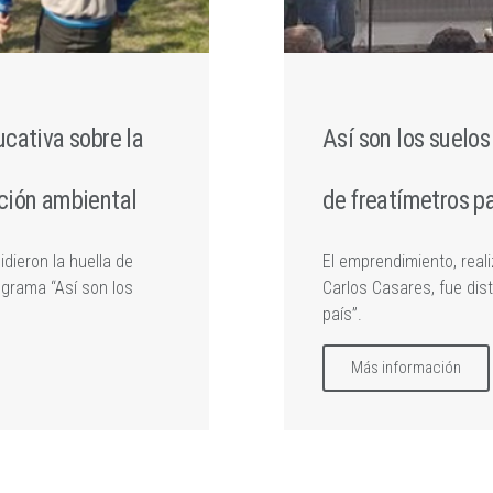
cativa sobre la
Así son los suelo
ción ambiental
de freatímetros p
dieron la huella de
El emprendimiento, real
ograma “Así son los
Carlos Casares, fue dis
país”.
Más información