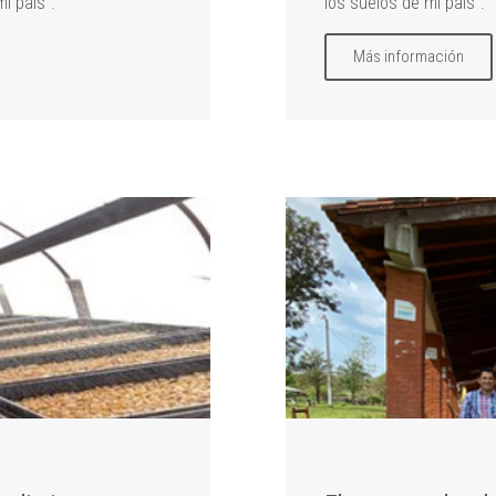
i país”.
los suelos de mi país".
Más información