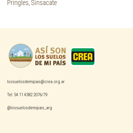
Pringles, Sinsacate
lossuelosdemipais@crea.org.ar
Tel: 54 11 4382 2076/79
@lossuelosdemipais_arg