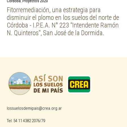
Next Post
Córdoba
Proyectos 2020
Fitorremediación, una estrategia para
disminuir el plomo en los suelos del norte de
Córdoba - I.P.E.A. N° 223 "Intendente Ramón
N. Quinteros", San José de la Dormida.
lossuelosdemipais@crea.org.ar
Tel: 54 11 4382 2076/79