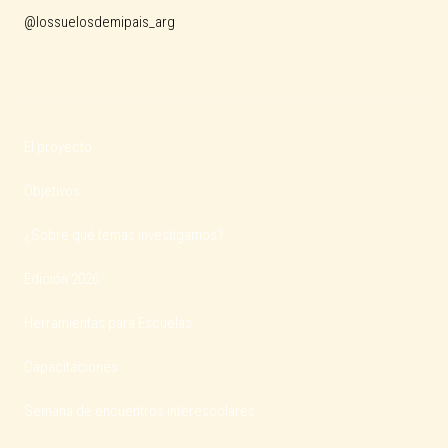
@lossuelosdemipais_arg
El proyecto
Objetivos
¿Sobre qué temas investigamos?
Edición 2026
Herramientas para Escuelas
Capacitaciones
Semana de encuentros interescolares