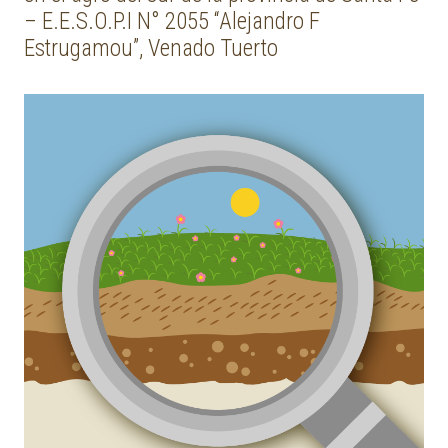
– E.E.S.O.P.I N° 2055 “Alejandro F
Estrugamou”, Venado Tuerto