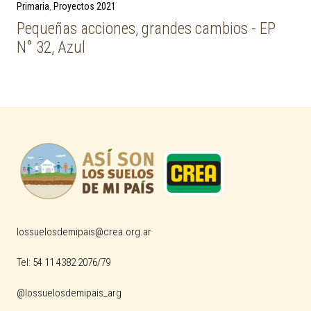
Next Post
Primaria
Proyectos 2021
Pequeñas acciones, grandes cambios - EP
N° 32, Azul
lossuelosdemipais@crea.org.ar
Tel: 54 11 4382 2076/79
@lossuelosdemipais_arg