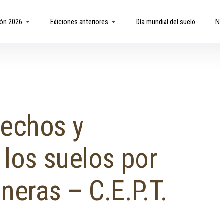
ión 2026
Ediciones anteriores
Día mundial del suelo
N
sechos y
los suelos por
neras – C.E.P.T.