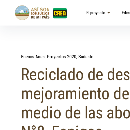
Skip to content
Así son los suelos de mi país
El proyecto
Edic
Buenos Aires
Proyectos 2020
Sudeste
Reciclado de de
mejoramiento de 
medio de las abo