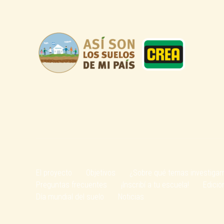
El proyecto
Objetivos
¿Sobre qué temas investiga
Preguntas frecuentes
¡Inscribí a tu escuela!
Edicio
Día mundial del suelo
Noticias