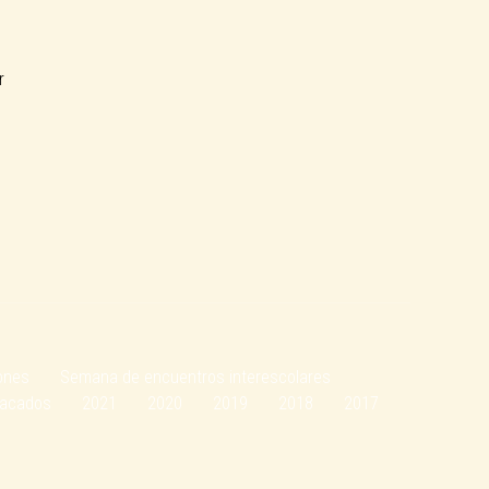
r
ones
Semana de encuentros interescolares
tacados
2021
2020
2019
2018
2017