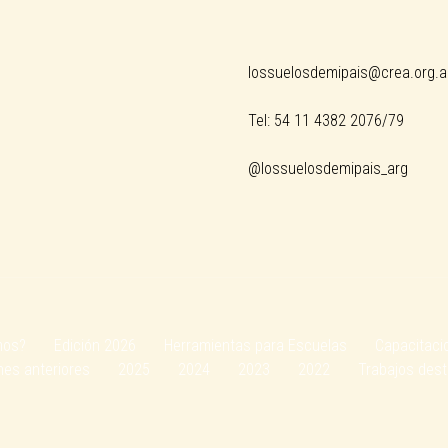
lossuelosdemipais@crea.org.a
Tel: 54 11 4382 2076/79
@lossuelosdemipais_arg
mos?
Edición 2026
Herramientas para Escuelas
Capacitaci
nes anteriores
2025
2024
2023
2022
Trabajos des