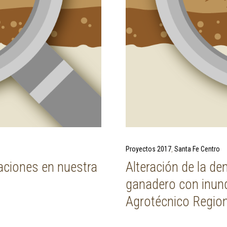
Next Post
Proyectos 2017
Santa Fe Centro
aciones en nuestra
Alteración de la de
ganadero con inund
Agrotécnico Region