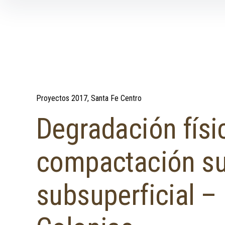
Skip to content
Proyectos 2017
Santa Fe Centro
Degradación físi
compactación sup
subsuperficial – 