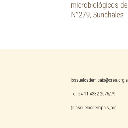
microbiológicos d
N°279, Sunchales
lossuelosdemipais@crea.org.a
Tel: 54 11 4382 2076/79
@lossuelosdemipais_arg